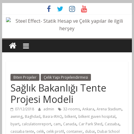
Biten Projeler
Çelik Yapı Projelendirmesi
Sağlık Bakanlığı Tente
Projesi Modeli
,
,
,
07/12/2018
admin
32-rooms
Ankara
Arena Stadium
,
,
,
,
,
awning
Baghdad
Basra-IRAQ
bilkent
bilkent guven hospital
,
,
,
,
,
,
byart
calculationreport
cam
Canada
Car Park Shed
Cassaba
,
,
,
,
,
cassaba tente
celik
celik profil
container
dubai
Dubai School