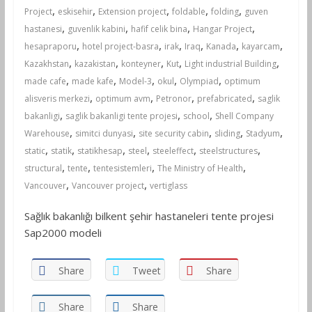
,
,
,
,
,
Project
eskisehir
Extension project
foldable
folding
guven
,
,
,
,
hastanesi
guvenlik kabini
hafif celik bina
Hangar Project
,
,
,
,
,
,
hesapraporu
hotel project-basra
irak
Iraq
Kanada
kayarcam
,
,
,
,
,
Kazakhstan
kazakistan
konteyner
Kut
Light industrial Building
,
,
,
,
,
made cafe
made kafe
Model-3
okul
Olympiad
optimum
,
,
,
,
alisveris merkezi
optimum avm
Petronor
prefabricated
saglik
,
,
,
bakanligi
saglik bakanligi tente projesi
school
Shell Company
,
,
,
,
,
Warehouse
simitci dunyasi
site security cabin
sliding
Stadyum
,
,
,
,
,
,
static
statik
statikhesap
steel
steeleffect
steelstructures
,
,
,
,
structural
tente
tentesistemleri
The Ministry of Health
,
,
Vancouver
Vancouver project
vertiglass
Sağlık bakanlığı bilkent şehir hastaneleri tente projesi
Sap2000 modeli
Share
Tweet
Share
Share
Share