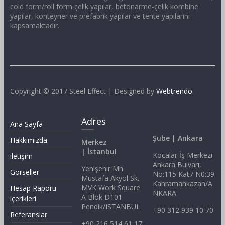
cold form/roll form çelik yapılar, betonarme-çelik kombine
yapılar, konteyner ve prefabrik yapılar ve tente yapılarını
kapsamaktadır.
Copyright © 2017 Steel Effect | Designed by
Webtrendo
Adres
Ana Sayfa
Şube | Ankara
Hakkımızda
Merkez
| İstanbul
Kocalar İş Merkezi
iletişim
Ankara Bulvarı,
Yenişehir Mh.
Görseller
No:115 Kat7 N0:39
Mustafa Akyol Sk.
Kahramankazan/A
MVK Work Square
Hesap Raporu
NKARA
A Blok D101
içerikleri
Pendik/ISTANBUL
+90 312 939 10 70
Referanslar
+90 216 514 61 17